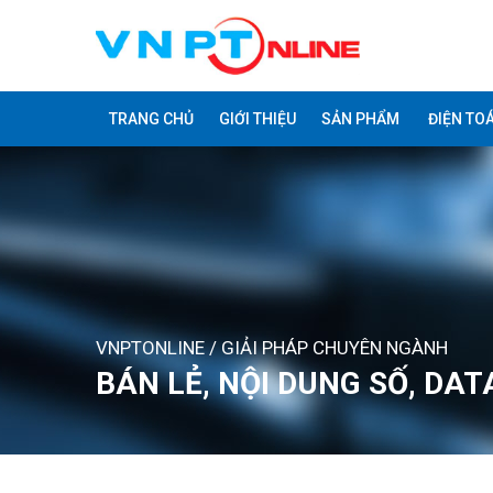
TRANG CHỦ
GIỚI THIỆU
SẢN PHẨM
ĐIỆN TO
VNPTONLINE
/
GIẢI PHÁP CHUYÊN NGÀNH
BÁN LẺ, NỘI DUNG SỐ, DA