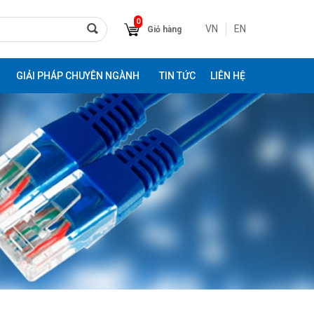
0
VN
EN
Giỏ hàng
GIẢI PHÁP CHUYÊN NGÀNH
TIN TỨC
LIÊN HỆ