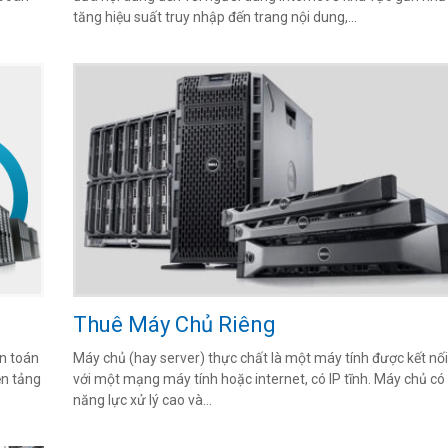
tăng hiệu suất truy nhập đến trang nội dung,...
Thuê Máy Chủ Riêng
ện toán
Máy chủ (hay server) thực chất là một máy tính được kết nối
ền tảng
với một mạng máy tính hoặc internet, có IP tĩnh. Máy chủ có
năng lực xử lý cao và...