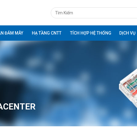
ÁN ĐÁM MÂY
HẠ TẦNG CNTT
TÍCH HỢP HỆ THỐNG
DỊCH VỤ
TACENTER