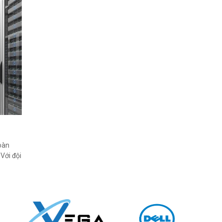
oàn
Với đội