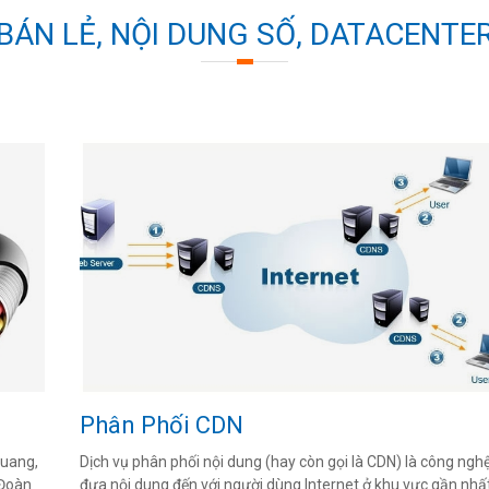
BÁN LẺ, NỘI DUNG SỐ, DATACENTE
Phân Phối CDN
quang,
Dịch vụ phân phối nội dung (hay còn gọi là CDN) là công ngh
 Đoàn
đưa nội dung đến với người dùng Internet ở khu vực gần nhất